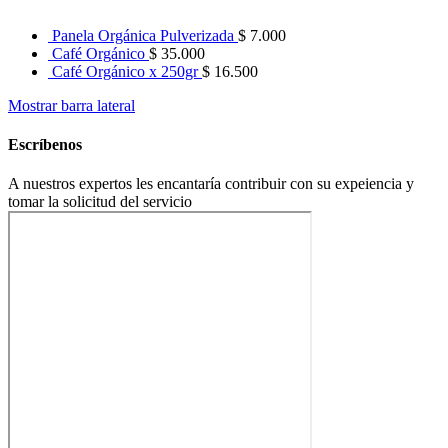
Panela Orgánica Pulverizada
$
7.000
Café Orgánico
$
35.000
Café Orgánico x 250gr
$
16.500
Mostrar barra lateral
Escríbenos
A nuestros expertos les encantaría contribuir con su expeiencia y
tomar la solicitud del servicio