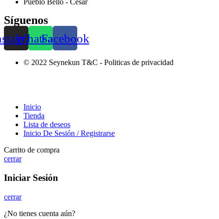
Pueblo Bello - Cesar
Síguenos
nstagram
Whatsapp
Facebook
© 2022 Seynekun T&C - Politicas de privacidad
Inicio
Tienda
Lista de deseos
Inicio De Sesión / Registrarse
Carrito de compra
cerrar
Iniciar Sesión
cerrar
¿No tienes cuenta aún?