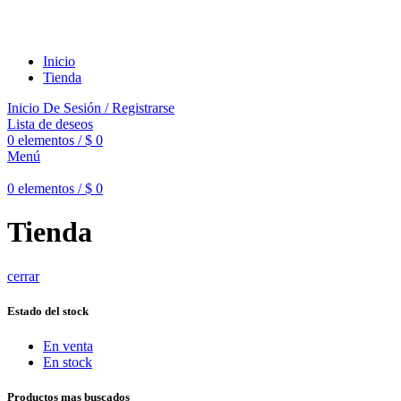
GERENCIA@GRUPOSEYNEKUN.CO
Inicio
Tienda
Inicio De Sesión / Registrarse
Lista de deseos
0
elementos
/
$
0
Menú
0
elementos
/
$
0
Tienda
cerrar
Estado del stock
En venta
En stock
Productos mas buscados