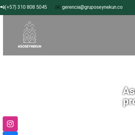
📲(+57) 310 808 5045
✉️
gerencia@gruposeynekun.co
As
pr