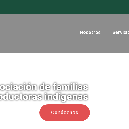
Nosotros
Servici
ociación de familias
oductoras indígenas
Conócenos