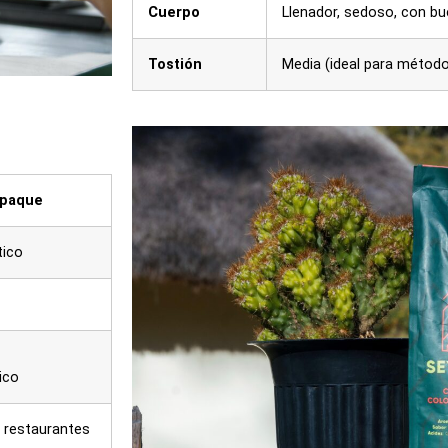
Cuerpo
Llenador, sedoso, con b
Tostión
Media (ideal para método
mpaque
tico
ico
 restaurantes