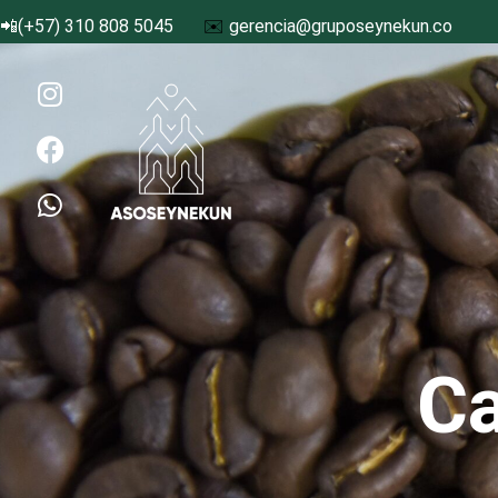
📲(+57) 310 808 5045
✉️
gerencia@gruposeynekun.co
Ca