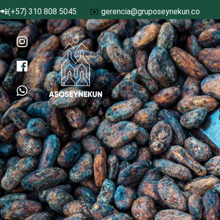
📲(+57) 310 808 5045
✉️
gerencia@gruposeynekun.co