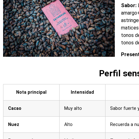
Sabor:
L
amargo+
astringe
matices 
tonos de
tonos d
Present
Perfil se
Nota principal
Intensidad
Cacao
Muy alto
Sabor fuerte 
Nuez
Alto
Recuerda a n