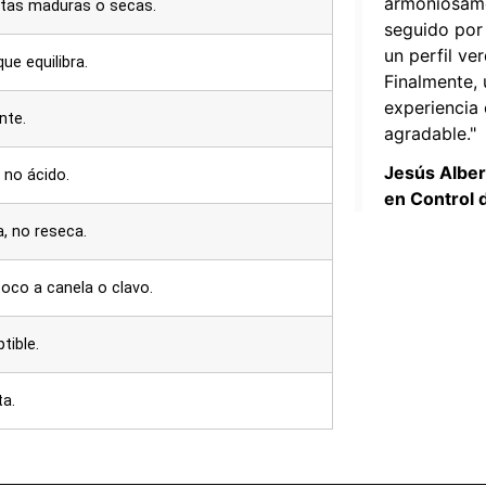
armoniosame
utas maduras o secas.
seguido por
un perfil ve
que equilibra.
Finalmente, 
experiencia 
nte.
agradable."
Jesús Alber
 no ácido.
en Control 
, no reseca.
oco a canela o clavo.
tible.
ta.