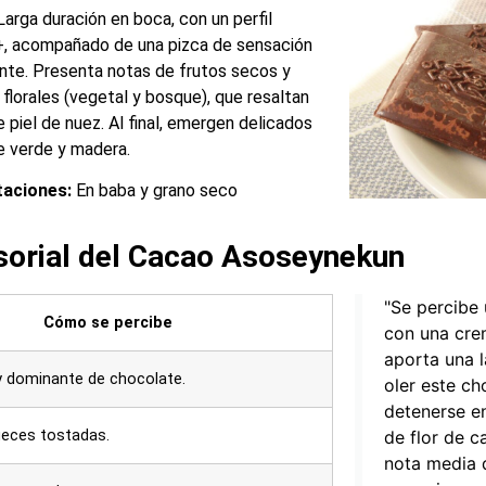
arga duración en boca, con un perfil
, acompañado de una pizca de sensación
nte. Presenta notas de frutos secos y
florales (vegetal y bosque), que resaltan
 piel de nuez. Al final, emergen delicados
e verde y madera.
aciones:
En baba y grano seco
nsorial del Cacao Asoseynekun
"Se percibe
Cómo se percibe
con una cre
aporta una l
y dominante de chocolate.
oler este ch
detenerse en
ueces tostadas.
de flor de 
nota media 